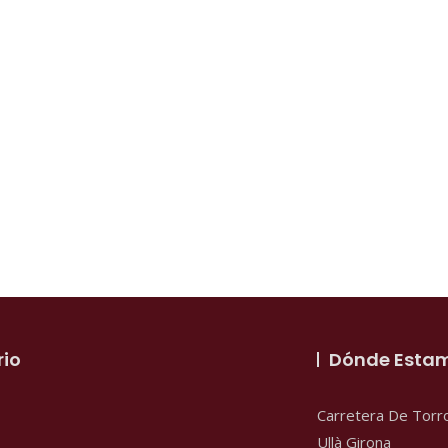
rio
Dónde Esta
Carretera De Torr
Ullà Girona