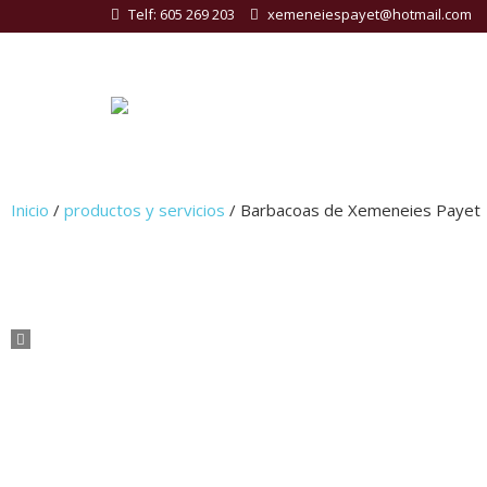
Telf: 605 269 203
xemeneiespayet@hotmail.com
Inicio
/
productos y servicios
/ Barbacoas de Xemeneies Payet