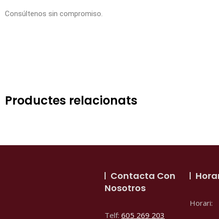
Consúltenos sin compromiso.
Productes relacionats
Contacta Con
Hora
Nosotros
Horari:
Telf:
605 269 203