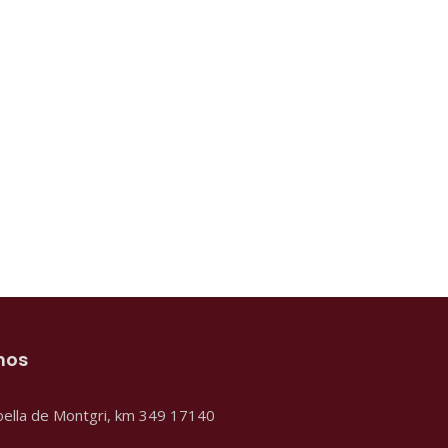
mos
oella de Montgri, km 349
17140