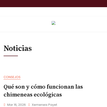
Skip
to
TOP MENU
content
Noticias
Noticias
CONSEJOS
Qué son y cómo funcionan las
chimeneas ecológicas
Mar 16, 2026
Xemeneis Payet