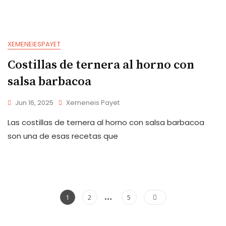
XEMENEIESPAYET
Costillas de ternera al horno con
salsa barbacoa
Jun 16, 2025
Xemeneis Payet
Las costillas de ternera al horno con salsa barbacoa
son una de esas recetas que
Paginación
…
Page
Page
Page
1
2
5
de
entradas