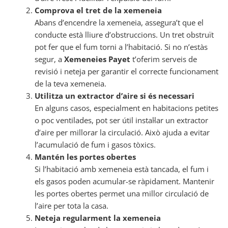
Comprova el tret de la xemeneia
Abans d’encendre la xemeneia, assegura’t que el
conducte està lliure d’obstruccions. Un tret obstruït
pot fer que el fum torni a l’habitació. Si no n’estàs
segur, a
Xemeneies Payet
t’oferim serveis de
revisió i neteja per garantir el correcte funcionament
de la teva xemeneia.
Utilitza un extractor d’aire si és necessari
En alguns casos, especialment en habitacions petites
o poc ventilades, pot ser útil instal·lar un extractor
d’aire per millorar la circulació. Això ajuda a evitar
l’acumulació de fum i gasos tòxics.
Mantén les portes obertes
Si l’habitació amb xemeneia està tancada, el fum i
els gasos poden acumular-se ràpidament. Mantenir
les portes obertes permet una millor circulació de
l’aire per tota la casa.
Neteja regularment la xemeneia