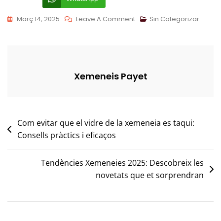
On
Març 14, 2025
Leave A Comment
Sin Categorizar
Com
Ventilar
Correctament
Una
Xemeneis Payet
Habitació
Amb
Xemeneia
Navegació
Com evitar que el vidre de la xemeneia es taqui:
Consells pràctics i eficaços
d'entrades
Tendències Xemeneies 2025: Descobreix les
novetats que et sorprendran