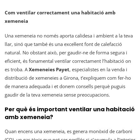
Com ventilar correctament una habitació amb
xemeneia
Una xemeneia no només aporta calidesa i ambient a la teva
llar, sinó que també és una excel·lent font de calefacció
natural. No obstant això, per gaudir-ne de forma segura i
eficient, és fonamental ventilar correctament l’habitació on
es troba. A
Xemeneies Payet
, especialistes en la venda i
distribució de xemeneies a Girona, t’expliquem com fer-ho
de manera adequada i et donem consells perquè puguis
gaudir de la teva xemeneia sense preocupacions.
Per què és important ventilar una habitació
amb xemeneia?
Quan encens una xemeneia, es genera monòxid de carboni
(CO), un gas tòxic que pot ser perillós si s’acumula a l’interior