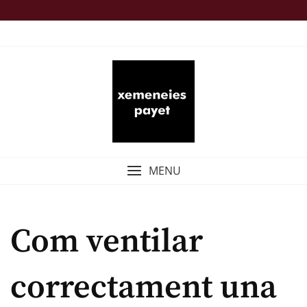
Skip
to
TOP MENU
content
MENU
Com ventilar
correctament una