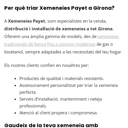
Per què triar Xemeneies Payet a Girona?
A
Xemeneies Payet
, som especialistes en la venda,
distribució i instal·lació de xemeneies a tot Girona
.
Ofereim una àmplia gamma de models, des de
xemeneies
tradicionals de llenya fins a opcions modernes
de gas o
bioetanol, sempre adaptades a les necessitats del teu hogar.
Els nostres clients confien en nosaltres per:
Productes de qualitat i materials resistents.
Assessorament personalitzat per triar la xemeneia
perfecta.
Serveis d’instal·lació, manteniment i neteja
professionals.
Atenció al client propera i compromesa.
Gaudeix de la teva xemeneia amb