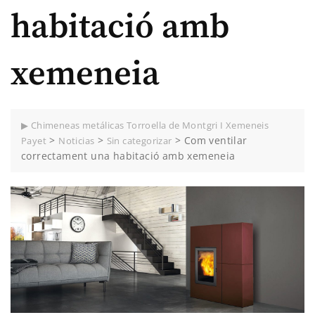
habitació amb
xemeneia
▶ Chimeneas metálicas Torroella de Montgri I Xemeneis
>
>
>
Com ventilar
Payet
Noticias
Sin categorizar
correctament una habitació amb xemeneia