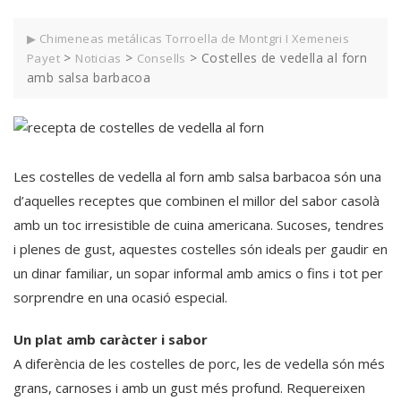
▶ Chimeneas metálicas Torroella de Montgri I Xemeneis
>
>
>
Costelles de vedella al forn
Payet
Noticias
Consells
amb salsa barbacoa
Les costelles de vedella al forn amb salsa barbacoa són una
d’aquelles receptes que combinen el millor del sabor casolà
amb un toc irresistible de cuina americana. Sucoses, tendres
i plenes de gust, aquestes costelles són ideals per gaudir en
un dinar familiar, un sopar informal amb amics o fins i tot per
sorprendre en una ocasió especial.
Un plat amb caràcter i sabor
A diferència de les costelles de porc, les de vedella són més
grans, carnoses i amb un gust més profund. Requereixen