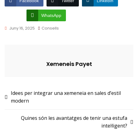
Facebook
Twitter
LinkedIn
WhatsApp
Juny 16, 2025
Consells
Xemeneis Payet
Navegació
Idees per integrar una xemeneia en sales d’estil
modern
d'entrades
Quines són les avantatges de tenir una estufa
intel·ligent?