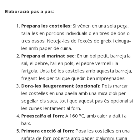
Elaboració pas a pas:
Prepara les costelles:
Si vénen en una sola peça,
talla-les en porcions individuals o en tires de dos o
tres ossos. Neteja-les de l’excés de greix i eixuga-
les amb paper de cuina.
Prepara el marinat sec:
En un bol petit, barreja la
sal, el pebre, l’all en pols, el pebre vermell i la
farigola. Unta bé les costelles amb aquesta barreja,
fregant-les per tal que quedin ben impregnades.
Dora-les lleugerament (opcional):
Pots marcar
les costelles en una paella amb una mica d’oli per
segellar els sucs, tot i que aquest pas és opcional si
les cuines lentament al forn.
Preescalfa el forn:
A 160 °C, amb calor a dalt i a
baix.
Primera cocció al forn:
Posa les costelles en una
safata de forn coberta amb paper d’alumini. Cuina-