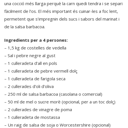
una cocció més llarga perquè la carn quedi tendra i se separi
fàcilment de l’os. El més important és cuinar-les a foc lent,
permetent que s’impregnin dels sucs i sabors del marinat i
de la salsa barbacoa.
Ingredients per a 4 persones:
– 1,5 kg de costelles de vedella
– Sal i pebre negre al gust
– 1 culleradeta d’all en pols
– 1 culleradeta de pebre vermell dolç
– 1 culleradeta de farigola seca
– 2 cullerades d’oli d’oliva
– 250 ml de salsa barbacoa (casolana o comercial)
– 50 ml de mel o sucre morè (opcional, per a un toc dolç)
– 2 cullerades de vinagre de poma
– 1 culleradeta de mostassa
– Un raig de salsa de soja o Worcestershire (opcional)