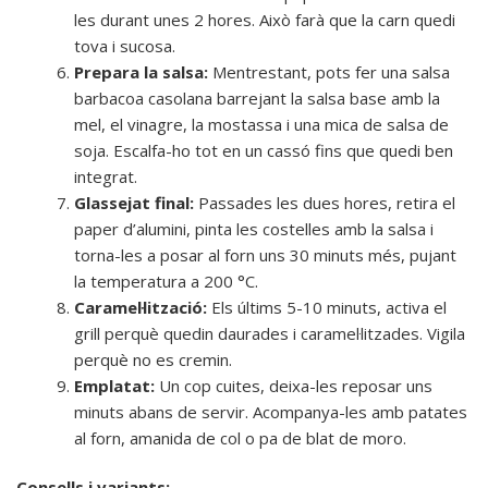
les durant unes 2 hores. Això farà que la carn quedi
tova i sucosa.
Prepara la salsa:
Mentrestant, pots fer una salsa
barbacoa casolana barrejant la salsa base amb la
mel, el vinagre, la mostassa i una mica de salsa de
soja. Escalfa-ho tot en un cassó fins que quedi ben
integrat.
Glassejat final:
Passades les dues hores, retira el
paper d’alumini, pinta les costelles amb la salsa i
torna-les a posar al forn uns 30 minuts més, pujant
la temperatura a 200 °C.
Caramel·lització:
Els últims 5-10 minuts, activa el
grill perquè quedin daurades i caramel·litzades. Vigila
perquè no es cremin.
Emplatat:
Un cop cuites, deixa-les reposar uns
minuts abans de servir. Acompanya-les amb patates
al forn, amanida de col o pa de blat de moro.
Consells i variants: