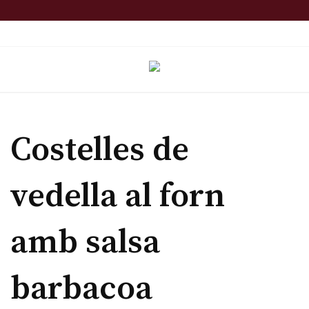
Skip
to
TOP MENU
content
Costelles de
vedella al forn
amb salsa
barbacoa