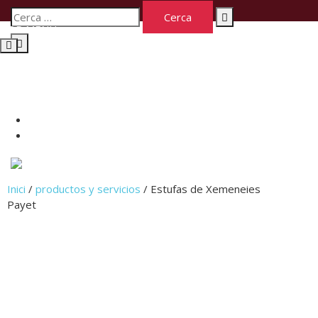
TOP MENU
Telf: 605 269 203
xemeneiespayet@hotmail.com
Inici
/
productos y servicios
/ Estufas de Xemeneies
Payet