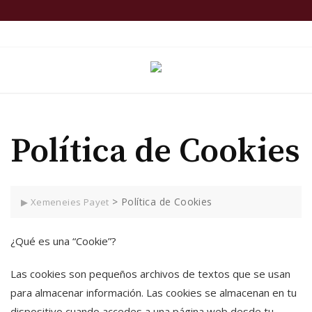
Skip
to
TOP MENU
content
Política de Cookies
>
Política de Cookies
▶ Xemeneies Payet
¿Qué es una “Cookie”?
Las cookies son pequeños archivos de textos que se usan
para almacenar información. Las cookies se almacenan en tu
dispositivo cuando accedes a una página web desde tu