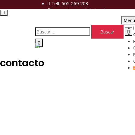
Telf: 605 269 203
xemeneiespayet@hotmail.com
Menú 
contacto